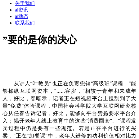
关于我们
ai资讯
ai动态
联系我们
”要的是你的决心
从讲人“叶教员”也正在负责兜销“高级班”课程，“能
够操纵互联网资本，”……客岁，“相较于青年和未成年
人，好比，春暗示，记者正在短视频平台上搜刮到了大
量“免费”体验课程，中国社会科学院大学互联网研究核
心从任春告诉记者，好比，能够向平台赞扬要求平台介
入；揭开老年人线上教育中的这些“消费圈套”。“课程发
卖过程中仍是要有一些规范。若是正在平台进行的买
卖，”正在“加餐课”中，老年人进修的功利价值相对比力